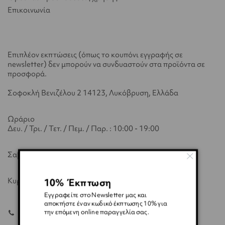
Επικοινωνία
Επιπλέον εκπτώσεις (όπως το κουπόνι εγγραφής σε
newsletter) δεν μπορούν να συνδυαστούν στα προϊόντα σε
προσφορά.
Σοφοκλή Βενιζέλου 2 14123, Λυκόβρυση, Ελλάδα
Ωράριο
Δευ. / Τρι. / Τετ. / Πεμ. / Παρ. : 10:00 - 19:00
Σαβ. : 10:00 - 15:00
Κυρ. : Κλειστά
10% Έκπτωση
Εγγραφείτε στο Newsletter μας και
αποκτήστε έναν κωδικό έκπτωσης 10% για
την επόμενη online παραγγελία σας.
210 2848776